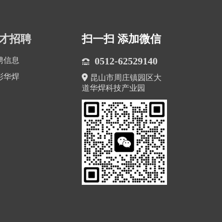
才招聘
扫一扫 添加微信
0512-62529140
聘信息
彩华焊
昆山市周庄镇园区大
道华焊科技产业园